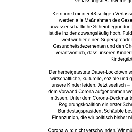
Verfassungsbeschwerde ge
Kernpunkt meiner 48-seitigen Verfass
werden alle Maßnahmen des Gesetze
unwissenschaftliche Scheinbegründung. 
ist die Inzidenz zwangsläufig hoch. Fuld
weil wir hier einen Superspreader
Gesundheitsdezernenten und den Chef
verantwortlich, dass unseren Kindern
Kindergär
Der herbeigetestete Dauer-Lockdown sch
wirtschaftliche, kulturelle, soziale un
unsere Kinder leiden. Jetzt seelisch – 
dem Vorwand Corona aufgenommen werd
müssen. Unter dem Corona-Deckmantel
Regierungskoalition ein erster Sc
Bundestagspräsident Schäuble besc
Finanzunion, die wir politisch bisher 
Corona wird nicht verschwinden. Wir mü