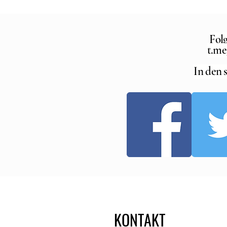
Fol
t.m
In den 
KONTAKT